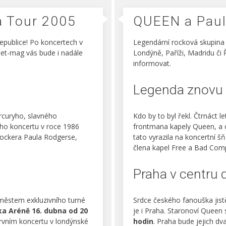
a Tour 2005
QUEEN a Paul
epublice! Po koncertech v
Legendární rocková skupina
 Net-mag vás bude i nadále
Londýně, Paříži, Madridu či 
informovat.
Legenda znovu 
ercuryho, slavného
Kdo by to byl řekl. Čtrnáct 
ího koncertu v roce 1986
frontmana kapely Queen, a c
 rockera Paula Rodgerse,
tato vyrazila na koncertní š
člena kapel Free a Bad Com
Praha v centru 
městem exkluzivního turné
Srdce českého fanouška jist
ka Aréně 16. dubna od 20
je i Praha. Staronoví Queen 
prvním koncertu v londýnské
hodin
. Praha bude jejich d