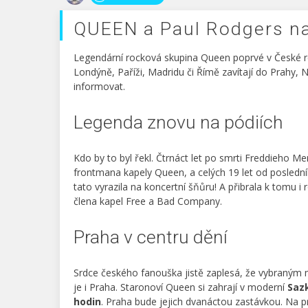
QUEEN a Paul Rodgers n
Legendární rocková skupina Queen poprvé v České r
Londýně, Paříži, Madridu či Římě zavítají do Prahy,
informovat.
Legenda znovu na pódiích
Kdo by to byl řekl. Čtrnáct let po smrti Freddieho M
frontmana kapely Queen, a celých 19 let od posledn
tato vyrazila na koncertní šňůru! A přibrala k tomu i
člena kapel Free a Bad Company.
Praha v centru dění
Srdce českého fanouška jistě zaplesá, že vybraným 
je i Praha. Staronoví Queen si zahrají v moderní
Saz
hodin
. Praha bude jejich dvanáctou zastávkou. Na 