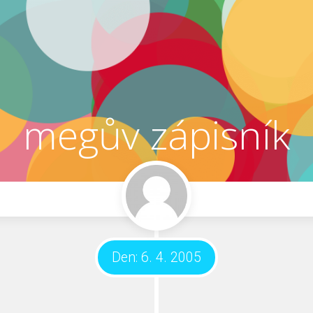
megův zápisník
Den:
6. 4. 2005