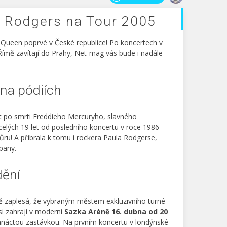
 Rodgers na Tour 2005
 Queen poprvé v České republice! Po koncertech v
Římě zavítají do Prahy, Net-mag vás bude i nadále
na pódiích
let po smrti Freddieho Mercuryho, slavného
elých 19 let od posledního koncertu v roce 1986
ňůru! A přibrala k tomu i rockera Paula Rodgerse,
pany.
dění
ě zaplesá, že vybraným městem exkluzivního turné
si zahrají v moderní
Sazka Aréně 16. dubna od 20
vanáctou zastávkou. Na prvním koncertu v londýnské