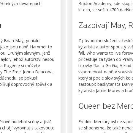
řitelných devatenácti
Brixton Academy, kde skupin
letech, se sešlo 4700 nadše
r
Zazpívají May, 
ý Brian May, geniální
Z původního složení v české
, jako jsou např. Hammer to
kytarista a autor spousty s
k you. Druhým slavným, jenž
fall, Who wants to live fore
aylor, jehož autorství nesou
přicestuje za týden do Prah
ula Rogerse si můžete
hitovky Radio Ga Ga, A kind
iny The Free. Johna Deacona,
vzpomenout např. v souvislo
 důchodu, se pokusí
který si podle slov svých k
plňují doprovodný zpěvák a
zastoupit baskytarista Dann
kytarista Jamie Mores a hráč
Queen bez Mer
tové hudební scény a jistě
Freddie Mercury byl nezapo
 chtějí vyrovnat s takovouto
se shodneme, že také nenahr