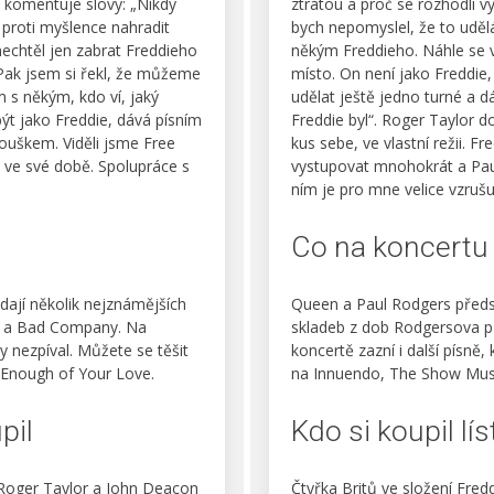
y komentuje slovy: „Nikdy
ztrátou a proč se rozhodli v
 proti myšlence nahradit
bych nepomyslel, že to uděl
echtěl jen zabrat Freddieho
někým Freddieho. Náhle se v
 Pak jsem si řekl, že můžeme
místo. On není jako Freddie
 s někým, kdo ví, jaký
udělat ještě jedno turné a 
být jako Freddie, dává písním
Freddie byl“. Roger Taylor d
anouškem. Viděli jsme Free
kus sebe, ve vlastní režii. F
 ve své době. Spolupráce s
vystupovat mnohokrát a Paul
ním je pro mne velice vzrušuj
Co na koncertu 
dají několik nejznámějších
Queen a Paul Rodgers předst
e a Bad Company. Na
skladeb z dob Rodgersova p
dy nezpíval. Můžete se těšit
koncertě zazní i další písně,
Enough of Your Love.
na Innuendo, The Show Must
pil
Kdo si koupil lí
 Roger Taylor a John Deacon
Čtyřka Britů ve složení Fre