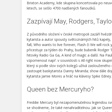
Brixton Academy, kde skupina koncertovala po neuvě
letech, se sešlo 4700 nadšených fanoušků.
Zazpívají May, Rodgers, Taylo
Z původního složení v české metropoli zazáří hvězdn
kytarista a autor spousty světoznámých hitů kapely
fall, Who wants to live forever, Flash či We will roc
přicestuje za týden do Prahy, bude bubeník Rodger T
hitovky Radio Ga Ga, A kind of magic a další. Na Pa
vzpomenout např. v souvislosti s All right now skup
který si podle slov svých kolegů užívá zaslouženého
zastoupit baskytarista Danny Miranda; show dále do
kytarista Jamie Mores a hráč na klávesy Spike Edney.
Queen bez Mercuryho?
Freddie Mercury byl nezapomenutelnou legendou svě
se shodneme, že také nenahraditelnou. Jak se Queen