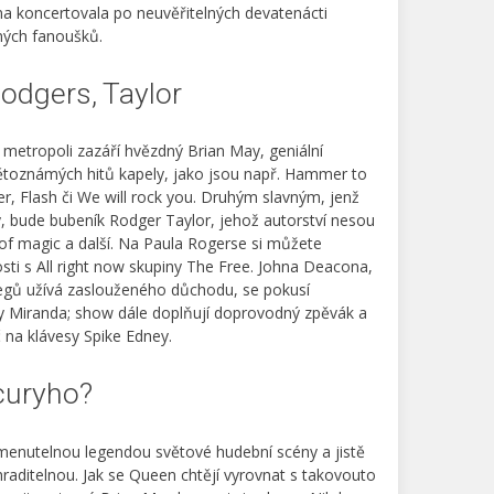
a koncertovala po neuvěřitelných devatenácti
ných fanoušků.
Rodgers, Taylor
 metropoli zazáří hvězdný Brian May, geniální
větoznámých hitů kapely, jako jsou např. Hammer to
ver, Flash či We will rock you. Druhým slavným, jenž
y, bude bubeník Rodger Taylor, jehož autorství nesou
 of magic a další. Na Paula Rogerse si můžete
sti s All right now skupiny The Free. Johna Deacona,
olegů užívá zaslouženého důchodu, se pokusí
y Miranda; show dále doplňují doprovodný zpěvák a
 na klávesy Spike Edney.
curyho?
menutelnou legendou světové hudební scény a jistě
aditelnou. Jak se Queen chtějí vyrovnat s takovouto