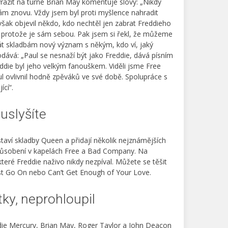
yrazit na turné Brian May komentuje slovy: „Nikdy
ám znovu. Vždy jsem byl proti myšlence nahradit
šak objevil někdo, kdo nechtěl jen zabrat Freddieho
, protože je sám sebou. Pak jsem si řekl, že můžeme
dát skladbám nový význam s někým, kdo ví, jaký
odává: „Paul se nesnaží být jako Freddie, dává písním
reddie byl jeho velkým fanouškem. Viděli jsme Free
 ovlivnil hodně zpěváků ve své době. Spolupráce s
ící“.
uslyšíte
aví skladby Queen a přidají několik nejznámějších
ůsobení v kapelách Free a Bad Company. Na
 které Freddie naživo nikdy nezpíval. Můžete se těšit
 Go On nebo Can’t Get Enough of Your Love.
stky, neprohloupil
ddie Mercury, Brian May, Roger Taylor a John Deacon