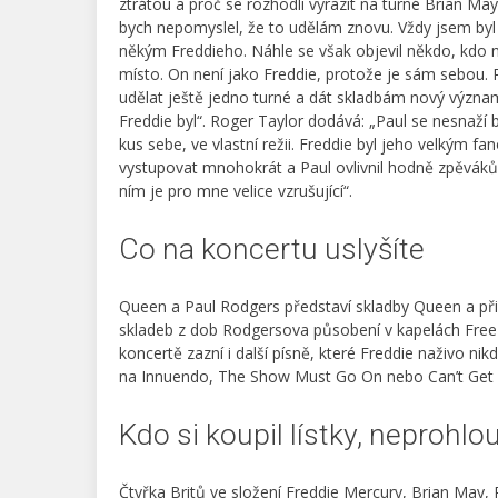
ztrátou a proč se rozhodli vyrazit na turné Brian Ma
bych nepomyslel, že to udělám znovu. Vždy jsem byl
někým Freddieho. Náhle se však objevil někdo, kdo n
místo. On není jako Freddie, protože je sám sebou.
udělat ještě jedno turné a dát skladbám nový význam
Freddie byl“. Roger Taylor dodává: „Paul se nesnaží 
kus sebe, ve vlastní režii. Freddie byl jeho velkým f
vystupovat mnohokrát a Paul ovlivnil hodně zpěváků
ním je pro mne velice vzrušující“.
Co na koncertu uslyšíte
Queen a Paul Rodgers představí skladby Queen a při
skladeb z dob Rodgersova působení v kapelách Fre
koncertě zazní i další písně, které Freddie naživo nik
na Innuendo, The Show Must Go On nebo Can’t Get 
Kdo si koupil lístky, neprohlou
Čtyřka Britů ve složení Freddie Mercury, Brian May,